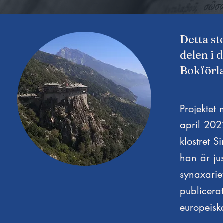
Detta st
delen i 
Bokförl
Projektet 
april 202
klostret 
han är ju
synaxarie
publicera
europeisk