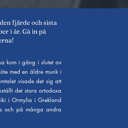
 den fjärde och sista
er i år. Gå in på
erna!
ka kom i gång i slutet av
möte med en äldre munk i
mtalet visade det sig att
ällt det stora ortodoxa
ki i Ormylia i Grekland
nska och på många andra