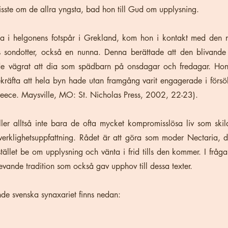
visste om de allra yngsta, bad hon till Gud om upplysning.
esa i helgonens fotspår i Grekland, kom hon i kontakt med den
sondotter, också en nunna. Denna berättade att den blivande
e vägrat att dia som spädbarn på onsdagar och fredagar. Hon
räfta att hela byn hade utan framgång varit engagerade i försöke
Greece. Maysville, MO: St. Nicholas Press, 2002, 22-23).
er alltså inte bara de ofta mycket kompromisslösa liv som ski
erklighetsuppfattning. Rådet är att göra som moder Nectaria, de
 istället be om upplysning och vänta i frid tills den kommer. I fr
levande tradition som också gav upphov till dessa texter.
e svenska synaxariet finns nedan: