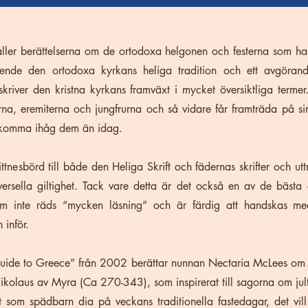
åller berättelserna om de ortodoxa helgonen och festerna som har
ende den ortodoxa kyrkans heliga tradition och ett avgörande
skriver den kristna kyrkans framväxt i mycket översiktliga terme
arna, eremiterna och jungfrurna och så vidare får framträda på s
tt komma ihåg dem än idag.
ttnesbörd till både den Heliga Skrift och fädernas skrifter och utt
niversella giltighet. Tack vare detta är det också en av de bästa
n som inte räds “mycken läsning” och är färdig att handskas 
n inför.
s Guide to Greece” från 2002 berättar nunnan Nectaria McLees om
ikolaus av Myra (Ca 270-343), som inspirerat till sagorna om jul
t som spädbarn dia på veckans traditionella fastedagar, det vi