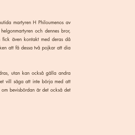
 nutida martyren H Philoumenos av
 helgonmartyren och dennes bror,
 fick även kontakt med deras då
n att få dessa två pojkar att dia
ldras, utan kan också gälla andra
t vill säga att inte börja med att
åga om bevisbördan är det också det