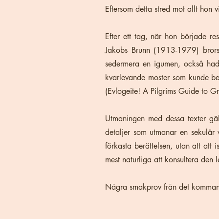
Eftersom detta stred mot allt hon 
Efter ett tag, när hon började r
Jakobs Brunn (1913-1979) brors 
sedermera en igumen, också had
kvarlevande moster som kunde bek
(Evlogeite! A Pilgrims Guide to 
Utmaningen med dessa texter gäll
detaljer som utmanar en sekulär v
förkasta berättelsen, utan att att
mest naturliga att konsultera den 
Några smakprov från det kommand