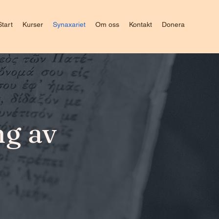
Start
Kurser
Synaxariet
Om oss
Kontakt
Donera
ng av