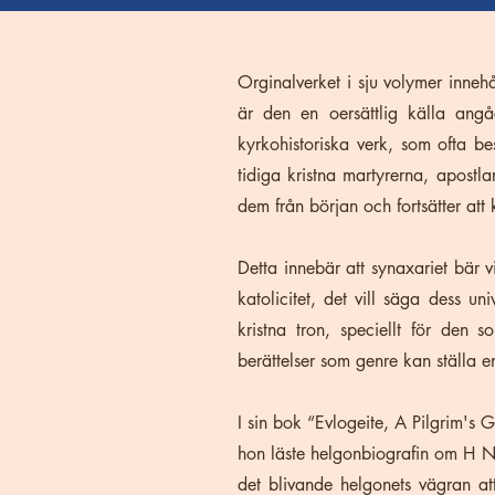
Orginalverket i sju volymer inneh
är den en oersättlig källa angå
kyrkohistoriska verk, som ofta be
tidiga kristna martyrerna, apostl
dem från början och fortsätter a
Detta innebär att synaxariet bär vi
katolicitet, det vill säga dess u
kristna tron, speciellt för de
berättelser som genre kan ställa e
I sin bok “Evlogeite, A Pilgrim'
hon läste helgonbiografin om H N
det blivande helgonets vägran at