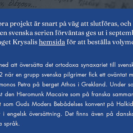
ora projekt är snart på väg att slutföras, och
den svenska serien förväntas ges ut i septemb
aget Krysalis
hemsida
för att beställa volym
med att översätta det ortodoxa synaxariet till svens
2 när en grupp svenska pilgrimer fick ett oväntat 
Simonos Petra på berget Athos i Grekland. Under sa
st den Hieromunk Macaire som på franska sammanst
t som Guds Moders Bebådelses konvent på Halkidi
t i engelsk översättning. Det finns även på da
a språk.