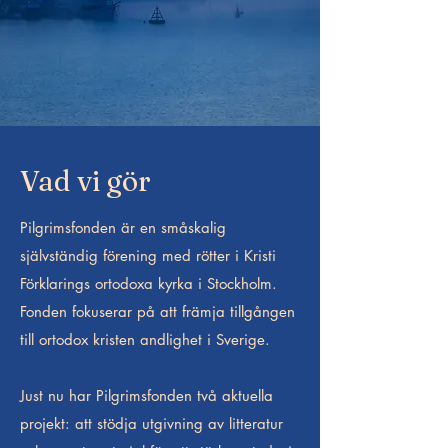
Vad vi gör
Pilgrimsfonden är en småskalig
självständig förening med rötter i Kristi
Förklarings ortodoxa kyrka i Stockholm.
Fonden fokuserar på att främja tillgången
till ortodox kristen andlighet i Sverige.
Just nu har Pilgrimsfonden två aktuella
projekt: att stödja utgivning av litteratur