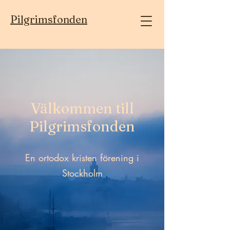
Pilgrimsfonden
Välkommen till
Pilgrimsfonden
En ortodox kristen förening i
Stockholm