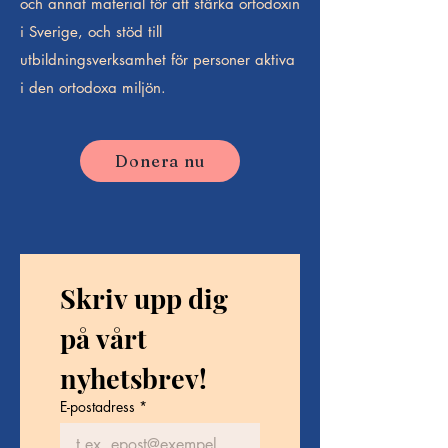
och annat material för att stärka ortodoxin
i Sverige, och stöd till
utbildningsverksamhet för personer aktiva
i den ortodoxa miljön.
Donera nu
Skriv upp dig 
på vårt 
nyhetsbrev!
E-postadress
*