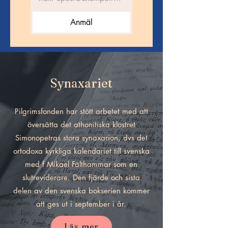
Anmäl
Synaxariet
Pilgrimsfonden har stött arbetet med att
översätta det athonitiska klostret
Simonopetras stora synaxarion, dvs det
ortodoxa kyrkliga kalendariet till svenska
med f Mikael Fälthammar som en
slutreviderare. Den fjärde och sista
delen av den svenska bokserien kommer
att ges ut i september i år.
Läs mer